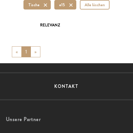
Tische
e15
Alle löschen
RELEVANZ
«
Previous
1
»
Next
KONTAKT
Unsere Partner