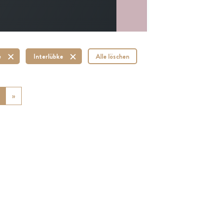
e
Interlübke
Alle löschen
ious
»
Next