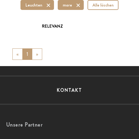
Leuchten
more
Alle löschen
RELEVANZ
«
Previous
1
»
Next
KONTAKT
Unsere Partner