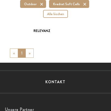
Outdoor
Kvadrat Soft Cells
Alle löschen
RELEVANZ
«
Previous
1
»
Next
KONTAKT
Unsere Partner