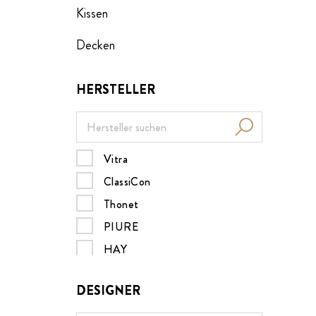
Kissen
Decken
HERSTELLER
Vitra
ClassiCon
Thonet
PIURE
HAY
Müller Möbelwerkstätten
DESIGNER
MDF italia