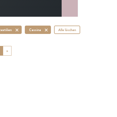
extilien
Cassina
Alle löschen
ious
»
Next