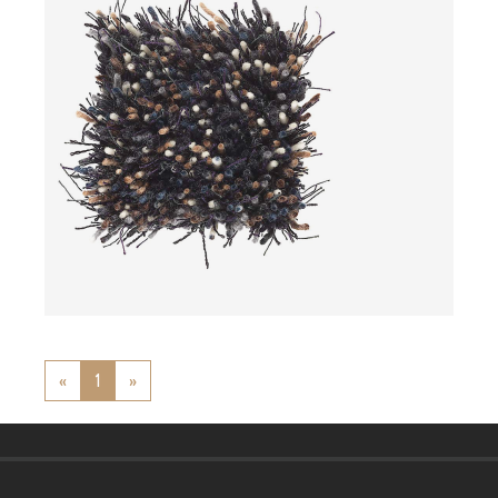
ab
«
Previous
1
»
Next