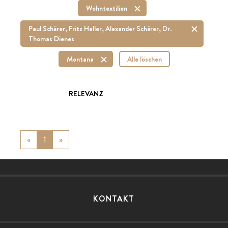
Wohntextilien
Paul Schärer, Fritz Haller, Alexander Schärer, Dr.
Thomas Dienes
Montana
Alle löschen
RELEVANZ
«
Previous
1
»
Next
KONTAKT