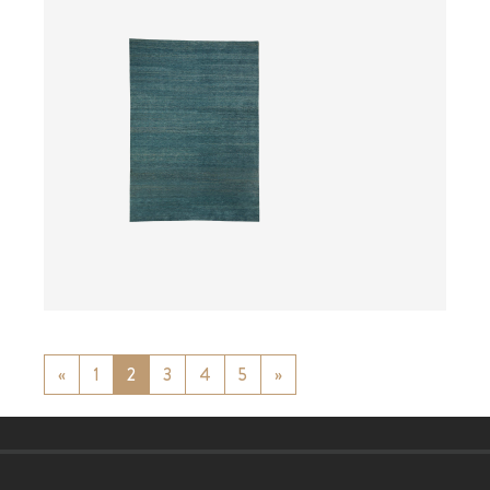
ab
«
Previous
1
2
3
4
5
»
Next