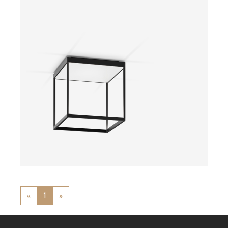
ab
«
Previous
1
»
Next