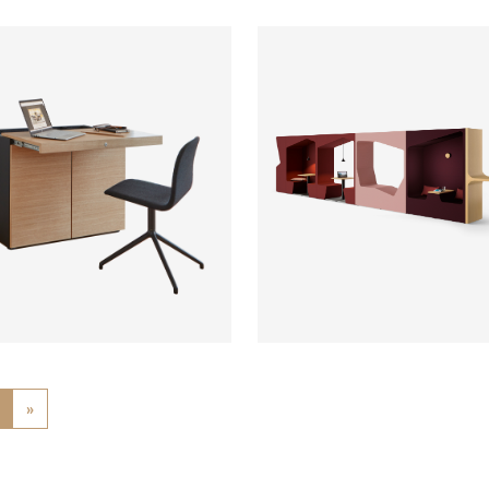
ab
ious
»
Next