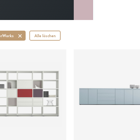
erWorks
Alle löschen
is auf Anfrage
Preis auf Anfrage