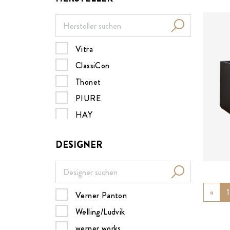
Vitra
ClassiCon
ab
Thonet
PIURE
HAY
Müller Möbelwerkstätten
DESIGNER
MDF italia
B&B Italia
Nils Holger Moormann
«
Prev
1
Verner Panton
Design House Stockholm
Welling/Ludvik
Menu
werner works
ZEITRAUM