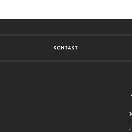
KONTAKT
©
I
Da