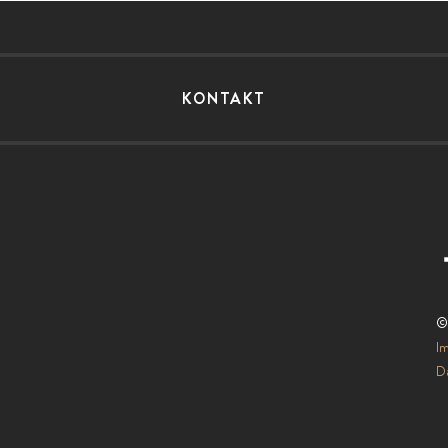
KONTAKT
©
I
Da