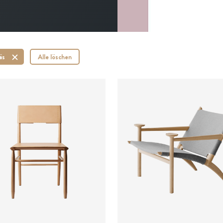
äs
Alle löschen
ab