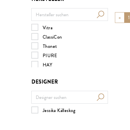
«
Prev
1
Vitra
ClassiCon
Thonet
PIURE
HAY
Müller Möbelwerkstätten
DESIGNER
MDF italia
B&B Italia
Nils Holger Moormann
Jessika Källeskog
Design House Stockholm
Menu
ZEITRAUM