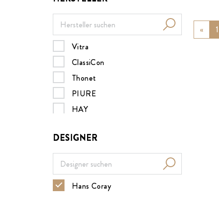
«
Prev
1
Vitra
ClassiCon
Thonet
PIURE
HAY
Müller Möbelwerkstätten
DESIGNER
MDF italia
B&B Italia
Nils Holger Moormann
Hans Coray
Design House Stockholm
Menu
ZEITRAUM