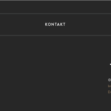
KONTAKT
©
I
Da