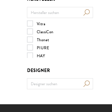
Vitra
ClassiCon
Thonet
PIURE
HAY
Müller Möbelwerkstätten
DESIGNER
MDF italia
B&B Italia
Nils Holger Moormann
Design House Stockholm
Menu
ZEITRAUM