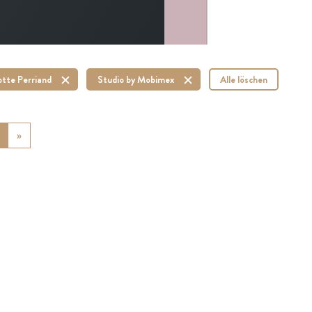
otte Perriand
Studio by Mobimex
Alle löschen
ious
»
Next