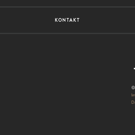
KONTAKT
©
I
Da