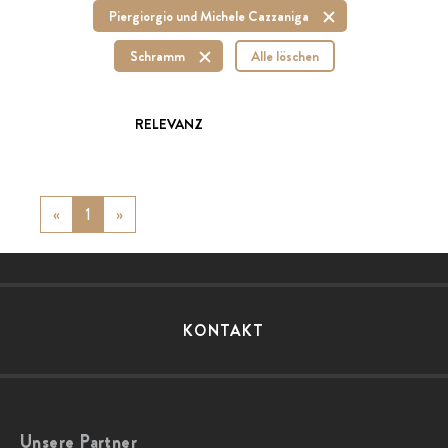
Piergiorgio und Michele Cazzaniga
Schramm
Alle löschen
RELEVANZ
«
Previous
1
»
Next
KONTAKT
Unsere Partner