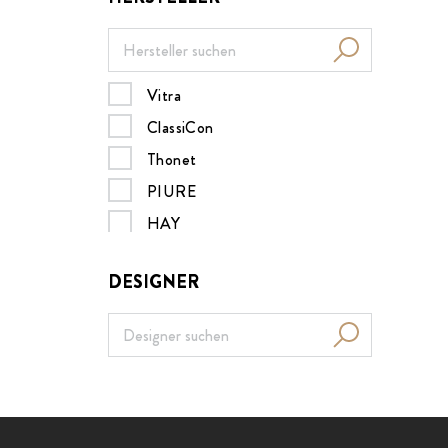
Vitra
ClassiCon
Thonet
PIURE
HAY
Müller Möbelwerkstätten
DESIGNER
MDF italia
B&B Italia
Nils Holger Moormann
Design House Stockholm
Menu
ZEITRAUM