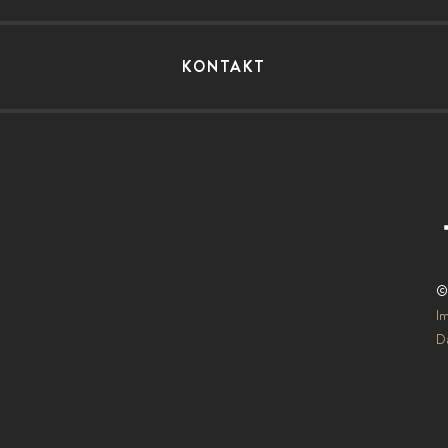
KONTAKT
©
I
Da