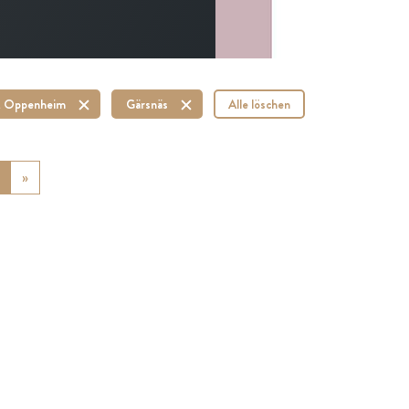
 Oppenheim
Gärsnäs
Alle löschen
ious
»
Next