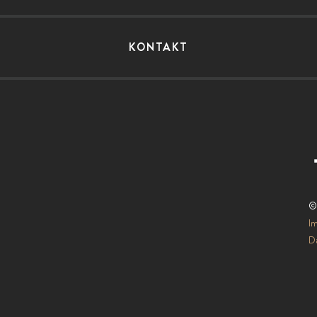
KONTAKT
©
I
Da