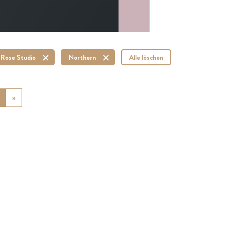
 Rose Studio
Northern
Alle löschen
ious
»
Next