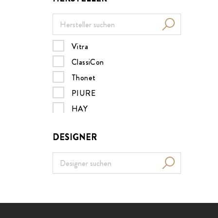
Vitra
ClassiCon
Thonet
PIURE
HAY
Müller Möbelwerkstätten
DESIGNER
MDF italia
B&B Italia
Nils Holger Moormann
Design House Stockholm
Menu
ZEITRAUM