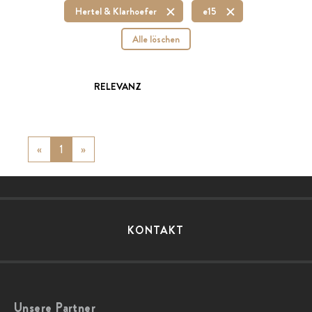
Hertel & Klarhoefer
e15
Alle löschen
RELEVANZ
«
Previous
1
»
Next
KONTAKT
Unsere Partner