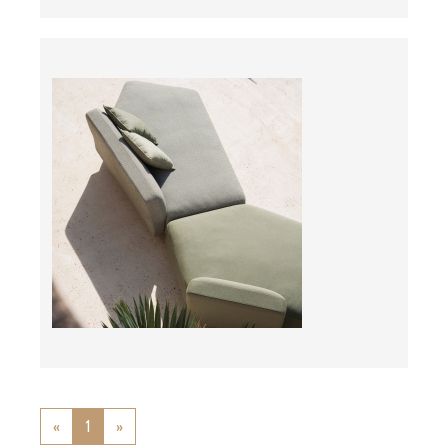
Preis auf Anfrage
«
Previous
1
»
Next