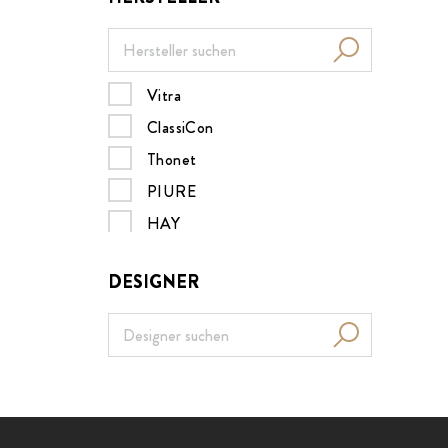
Vitra
ClassiCon
Thonet
PIURE
HAY
Müller Möbelwerkstätten
DESIGNER
MDF italia
B&B Italia
Nils Holger Moormann
Design House Stockholm
Menu
ZEITRAUM