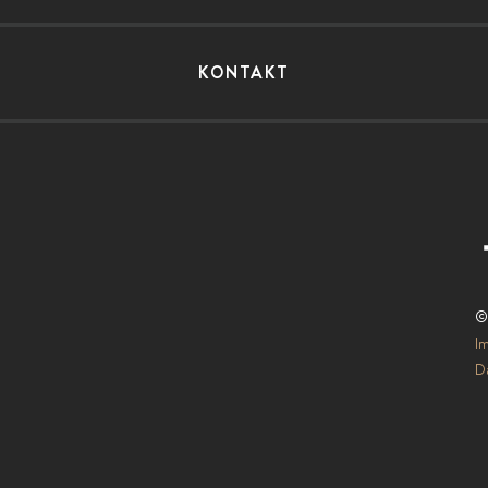
KONTAKT
©
I
Da