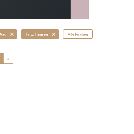
 Aas
Fritz Hansen
Alle löschen
ious
»
Next