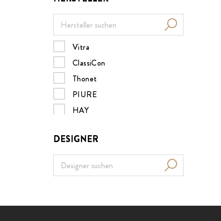
Vitra
ClassiCon
Thonet
PIURE
HAY
Müller Möbelwerkstätten
DESIGNER
MDF italia
B&B Italia
Nils Holger Moormann
Design House Stockholm
Menu
ZEITRAUM