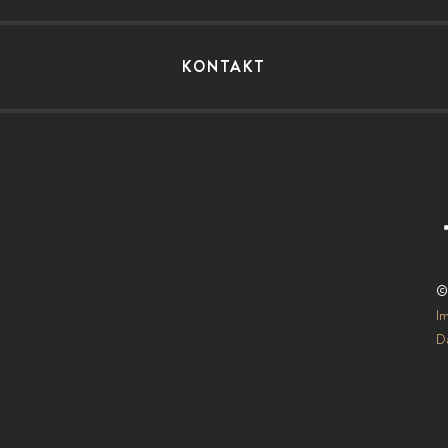
KONTAKT
©
I
Da