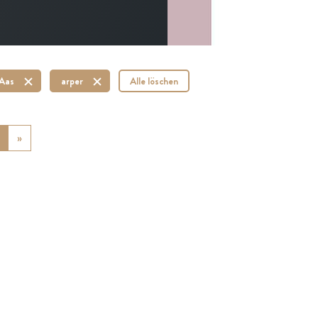
 Aas
arper
Alle löschen
ious
»
Next