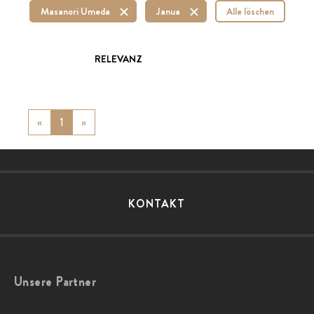
Masanori Umeda
Janua
Alle löschen
RELEVANZ
«
Previous
1
»
Next
KONTAKT
Unsere Partner