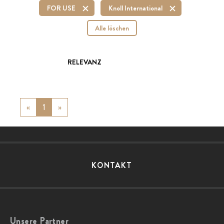
FOR USE
Knoll International
Alle löschen
RELEVANZ
«
Previous
1
»
Next
KONTAKT
Unsere Partner