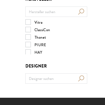
Vitra
ClassiCon
Thonet
PIURE
HAY
Müller Möbelwerkstätten
DESIGNER
MDF italia
B&B Italia
Nils Holger Moormann
Design House Stockholm
Menu
ZEITRAUM