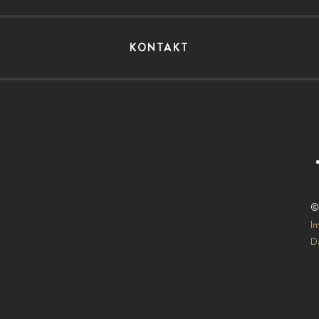
KONTAKT
©
I
Da