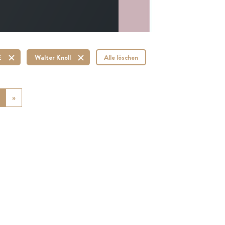
E
Walter Knoll
Alle löschen
ious
»
Next