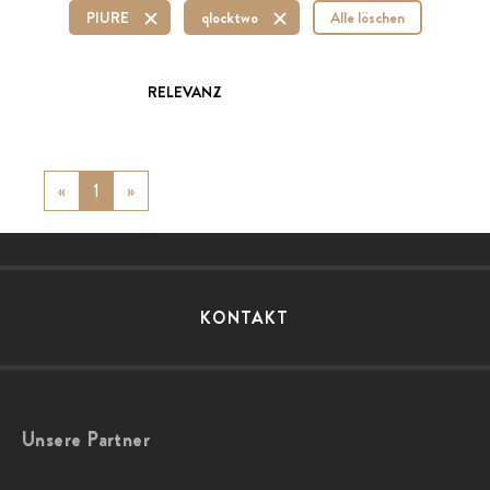
PIURE
qlocktwo
Alle löschen
RELEVANZ
«
Previous
1
»
Next
KONTAKT
Unsere Partner