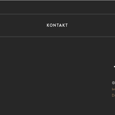
KONTAKT
©
I
Da