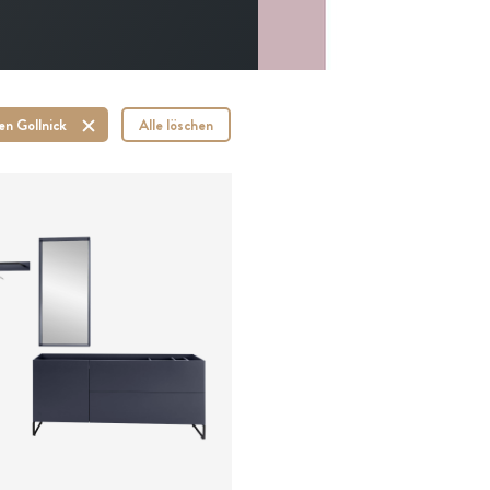
en Gollnick
Alle löschen
is auf Anfrage