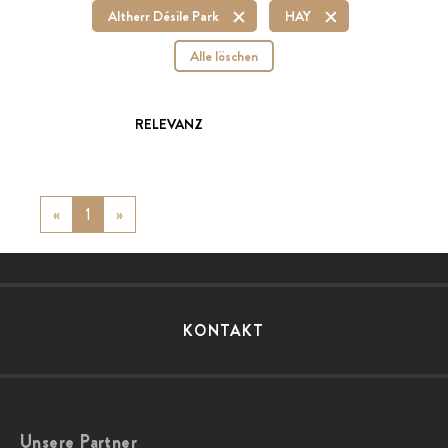
Altherr Désile Park
HAY
Alle löschen
RELEVANZ
«
Previous
1
»
Next
KONTAKT
Unsere Partner