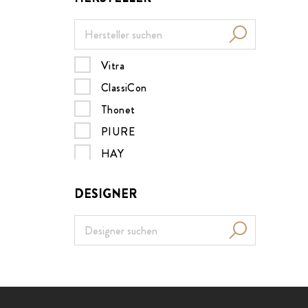
Vitra
ClassiCon
Thonet
PIURE
HAY
Müller Möbelwerkstätten
DESIGNER
MDF italia
B&B Italia
Nils Holger Moormann
Design House Stockholm
Menu
ZEITRAUM