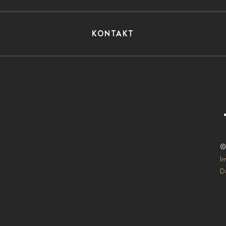
KONTAKT
©
I
Da