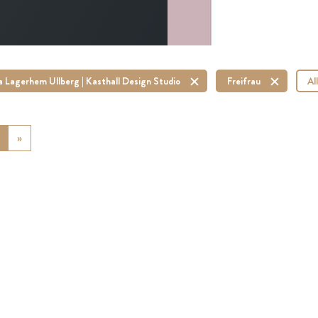
a Lagerhem Ullberg | Kasthall Design Studio
Freifrau
Al
ious
»
Next