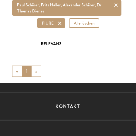
Paul Schärer, Fritz Haller, Alexander Schärer, Dr.
Thomas Dienes
PIURE
Alle löschen
RELEVANZ
«
Previous
1
»
Next
KONTAKT