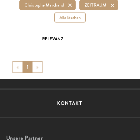
Christophe Marchand
ZEITRAUM
Alle löschen
RELEVANZ
«
Previous
1
»
Next
KONTAKT
Unsere Partner