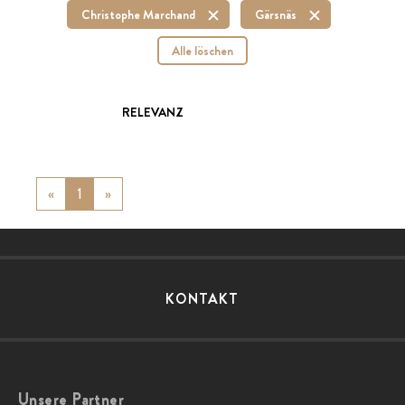
Christophe Marchand
Gärsnäs
Alle löschen
RELEVANZ
«
Previous
1
»
Next
KONTAKT
Unsere Partner