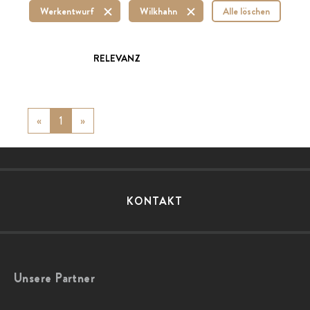
Werkentwurf
Wilkhahn
Alle löschen
RELEVANZ
«
Previous
1
»
Next
KONTAKT
Unsere Partner