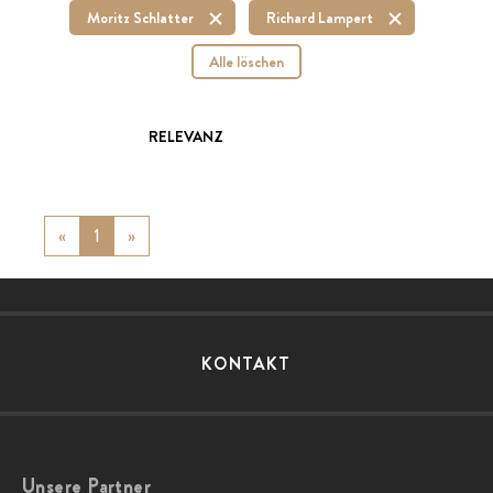
Moritz Schlatter
Richard Lampert
Alle löschen
RELEVANZ
«
Previous
1
»
Next
KONTAKT
Unsere Partner