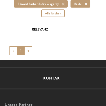
Edward Barber & Jay Osgerby
Brühl
Alle löschen
RELEVANZ
«
Previous
1
»
Next
KONTAKT
Unsere Partner