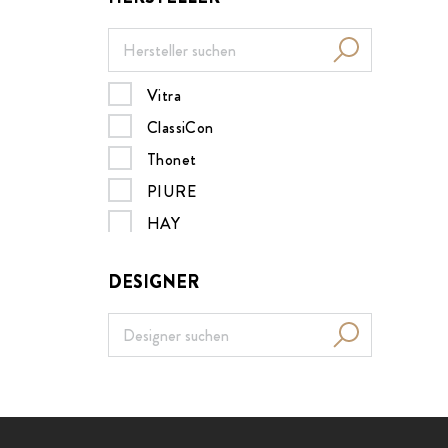
Vitra
ClassiCon
Thonet
PIURE
HAY
Müller Möbelwerkstätten
DESIGNER
MDF italia
B&B Italia
Nils Holger Moormann
Design House Stockholm
Menu
ZEITRAUM