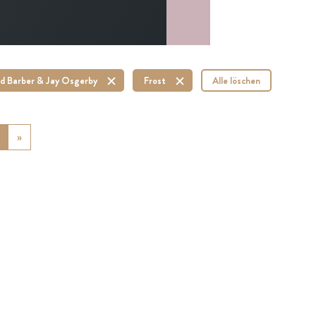
d Barber & Jay Osgerby
Frost
Alle löschen
ious
»
Next