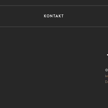
KONTAKT
©
I
Da