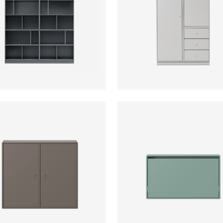
ab
ab