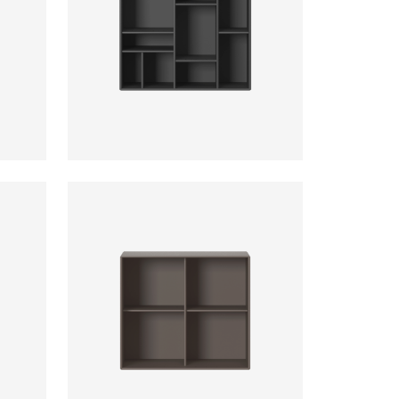
ab
ab