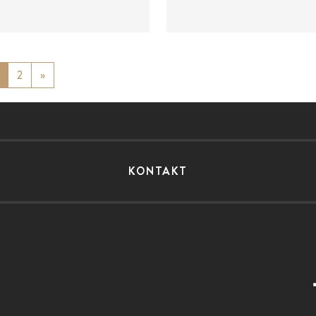
ious
2
»
Next
KONTAKT