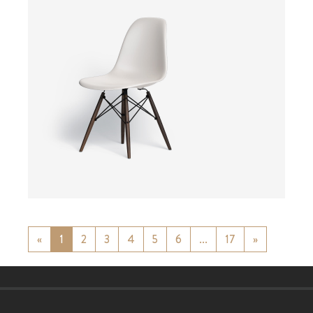
ab
«
Previous
1
2
3
4
5
6
...
17
»
Next