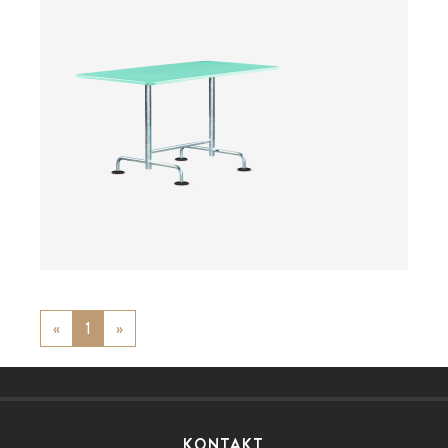
ab
«
Previous
1
»
Next
KONTAKT