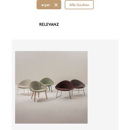
arper
Alle löschen
RELEVANZ
ab