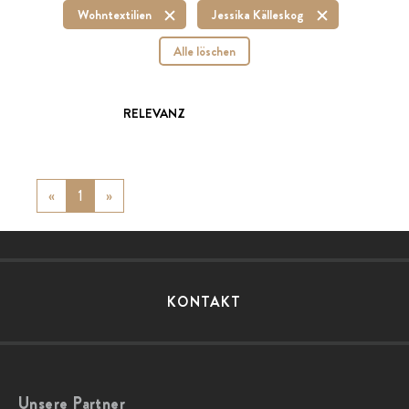
Wohntextilien
Jessika Källeskog
Alle löschen
RELEVANZ
«
Previous
1
»
Next
KONTAKT
Unsere Partner