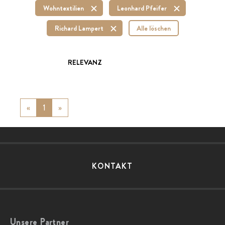
Wohntextilien
Leonhard Pfeifer
Richard Lampert
Alle löschen
RELEVANZ
«
Previous
1
»
Next
KONTAKT
Unsere Partner