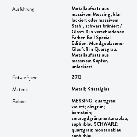
Metallaufsatz aus
Ausführung
massivem Messing, klar
lackiert oder massivem
Stahl, schwarz brüniert /
Glasfuß in verschiedenen
Farben Bell Special
Edition: Mundgeblasener
Glasfuß in Quarzgrau.
Metallaufsatz aus
massivem Kupfer,
unlackiert
2012
Entwurfsjahr
Metall; Kristalglas
Material
MESSING: quarzgrau;
Farben
violett; olivgrün;
bernstein;
smaragdgrün;montanablau;
saphirblau SCHWARZ:
quarzgrau; montanablau;
saphirblau