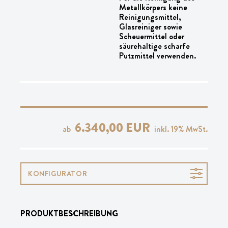
Metallkörpers keine
Reinigungsmittel,
Glasreiniger sowie
Scheuermittel oder
säurehaltige scharfe
Putzmittel verwenden.
6.340,00 EUR
ab
inkl.
19
% MwSt.
KONFIGURATOR
PRODUKTBESCHREIBUNG