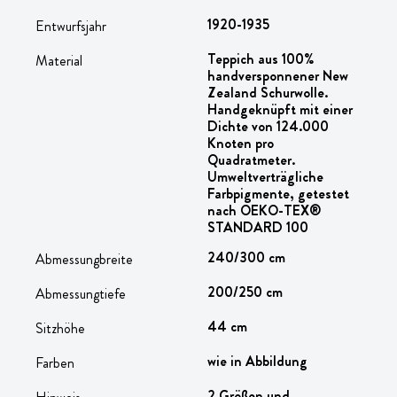
1920-1935
Entwurfsjahr
Teppich aus 100%
Material
handversponnener New
Zealand Schurwolle.
Handgeknüpft mit einer
Dichte von 124.000
Knoten pro
Quadratmeter.
Umweltverträgliche
Farbpigmente, getestet
nach OEKO-TEX®
STANDARD 100
240/300 cm
Abmessungbreite
200/250 cm
Abmessungtiefe
44 cm
Sitzhöhe
wie in Abbildung
Farben
2 Größen und