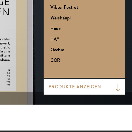
Viktor Foxtrot
Weishäupl
Houe
HAY
Occhio
COR
mdf italia
MUUTO
PRODUKTE ANZEIGEN
edra
WEIBELWEIBEL
brühl
more