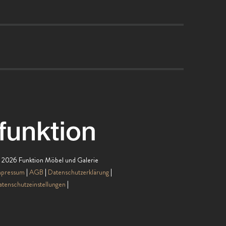
lapalma
Living Divani
Cassina
B&B Italia
Knoll
UMAGE
Acerbis
zanotta
&TRADITION
 2026 Funktion Möbel und Galerie
Freifrau
mpressum
AGB
Datenschutzerklärung
tenschutzeinstellungen
Fredericia
ClassiCon
Fritz Hansen