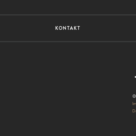
KONTAKT
©
I
Da