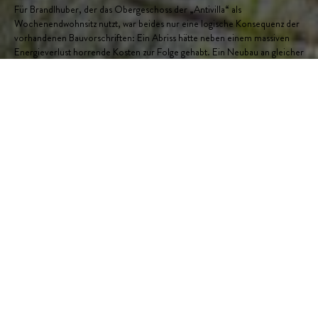
Für Brandlhuber, der das Obergeschoss der „Antivilla“ als
Wochenendwohnsitz nutzt, war beides nur eine logische Konsequenz der
vorhandenen Bauvorschriften: Ein Abriss hätte neben einem massiven
Energieverlust horrende Kosten zur Folge gehabt. Ein Neubau an gleicher
Stelle wäre nur mit 100 Quadratmeter Wohnfläche genehmigungsfähig
gewesen. So stehen ihm und den im Erdgeschoss eingerichteten
Künstlerateliers 500 zur Verfügung, inklusive ungewöhnlicher Panorama-
Fenster.
Mit dem Vorschlaghammer
HOMESTORY: CATHERINE HUG
Ein klaffendes Loch in der Wand gibt den Blick auf
den See frei. Nicht von einer Abrissbirne, die dem
ehemaligen Lagergebäude einer Trikotagen-Fabrik
am Krampnitzsee südwestlich von Berlin an den