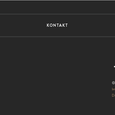
KONTAKT
©
I
Da