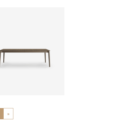
ious
»
Next