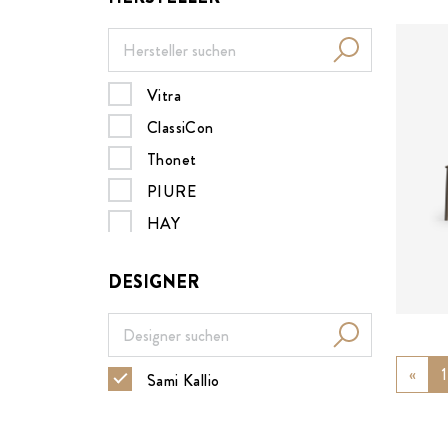
Vitra
ClassiCon
ab
Thonet
PIURE
HAY
Müller Möbelwerkstätten
DESIGNER
MDF italia
B&B Italia
Nils Holger Moormann
«
Prev
1
Sami Kallio
Design House Stockholm
Menu
ZEITRAUM