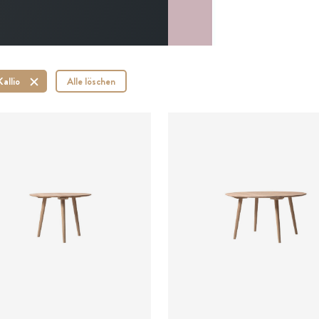
allio
Alle löschen
ab