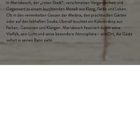
In Marrakesch, der „roten Stadt“, verschmelzen Vergangenheit und
Gegenwart zu einem leuchtenden Mosaik aus Klang, Farbe und Leben.
Ob in den verwinkelten Gassen der Medina, den prachtvollen Gärten
oder auf den lebhaften Souks: Überall leuchtet ein Kaleidoskop aus
Farben, Gewürzen und Klängen. Marrakesch fasziniert durch seine
Vielfalt, sein Licht und seine besondere Atmosphäre – ein Ort, die Gäste
sofort in seinen Bann zieht.
CI REDAKTION
FARBENFROHE FLIESENKUNST